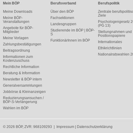
Mein BÖP
Berufsverband
Berufspolitik
Meine Downloads
Über den BÖP
Zentrale berufspolitis
Ziele
Meine BÖP-
Fachsektionen
Veranstaltungen
Psychologengesetz 
Landesgruppen
(PG 13)
Angebote für BÖP-
Studierende im BÖP | BÖP-
Mitglieder
Stellungnahmen und
S
Positionspapiere
Meine Vorlagen
FunktionärInnen im BÖP
Internationales
Zahlungsbestätigungen
Ethikrichtlinien
Beitragsordnung
Nationalratswahlen 
Informationen zum
Kostenzuschuss
Rechtliche Information
Beratung & Information
Newsletter & BÖP intern
Generalversammlungen
Jobbörse & Kleinanzeigen
Reduzierungsansuchen /
BÖP-S-Verlängerung
Wahlen im BÖP
© 2026 BÖP, ZVR: 968109293 |
Impressum
|
Datenschutzerklärung