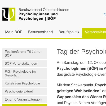
F
Mein BÖP
Berufsverband
Berufspolitik
Veranstaltu
Tag der Psychol
Festkonferenz 70 Jahre
BÖP
Am Samstag, den 12. Oktober
BÖP-Veranstaltungen
PsychologInnen (BÖP)
im W
PiG - Psychologie im
das größte Psychologie-Event 
Gespräch
Kunstraum Psychologie
Mit dem Schwerpunkt „
Psych
geistigen Wohlbefinden“
dr
Psychologie aktuell
Wappensälen des Wiener 
Externe Veranstaltungen
und Psyche. Neben Vorträge