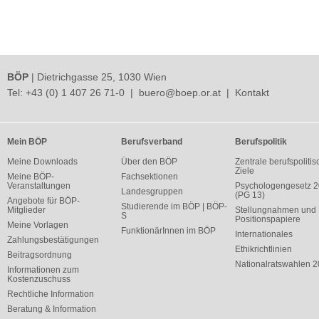
BÖP
| Dietrichgasse 25, 1030 Wien
Tel:
+43 (0) 1 407 26 71-0
|
buero@boep.or.at
|
Kontakt
Mein BÖP
Berufsverband
Berufspolitik
Meine Downloads
Über den BÖP
Zentrale berufspolitis
Ziele
Meine BÖP-
Fachsektionen
Veranstaltungen
Psychologengesetz 
Landesgruppen
(PG 13)
Angebote für BÖP-
Studierende im BÖP | BÖP-
Mitglieder
Stellungnahmen und
S
Positionspapiere
Meine Vorlagen
FunktionärInnen im BÖP
Internationales
Zahlungsbestätigungen
Ethikrichtlinien
Beitragsordnung
Nationalratswahlen 
Informationen zum
Kostenzuschuss
Rechtliche Information
Beratung & Information