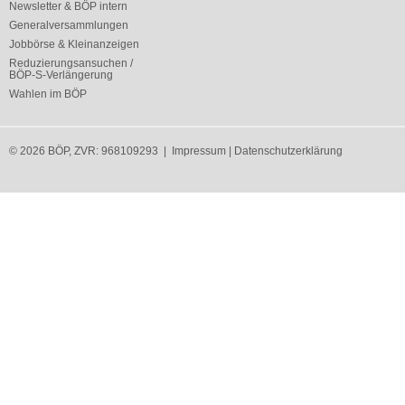
Newsletter & BÖP intern
Generalversammlungen
Jobbörse & Kleinanzeigen
Reduzierungsansuchen /
BÖP-S-Verlängerung
Wahlen im BÖP
© 2026 BÖP, ZVR: 968109293 |
Impressum
|
Datenschutzerklärung