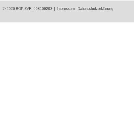
© 2026 BÖP, ZVR: 968109293 |
Impressum
|
Datenschutzerklärung