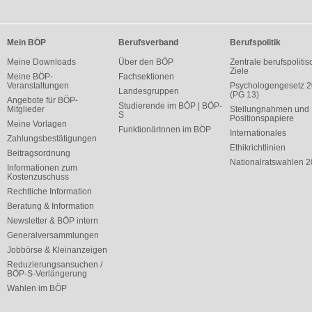
Mein BÖP
Berufsverband
Berufspolitik
Meine Downloads
Über den BÖP
Zentrale berufspolitis
Ziele
Meine BÖP-
Fachsektionen
Veranstaltungen
Psychologengesetz 
Landesgruppen
(PG 13)
Angebote für BÖP-
Studierende im BÖP | BÖP-
Mitglieder
Stellungnahmen und
S
Positionspapiere
Meine Vorlagen
FunktionärInnen im BÖP
Internationales
Zahlungsbestätigungen
Ethikrichtlinien
Beitragsordnung
Nationalratswahlen 
Informationen zum
Kostenzuschuss
Rechtliche Information
Beratung & Information
Newsletter & BÖP intern
Generalversammlungen
Jobbörse & Kleinanzeigen
Reduzierungsansuchen /
BÖP-S-Verlängerung
Wahlen im BÖP