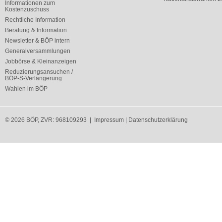
Informationen zum
Kostenzuschuss
Rechtliche Information
Beratung & Information
Newsletter & BÖP intern
Generalversammlungen
Jobbörse & Kleinanzeigen
Reduzierungsansuchen /
BÖP-S-Verlängerung
Wahlen im BÖP
© 2026 BÖP, ZVR: 968109293 |
Impressum
|
Datenschutzerklärung