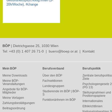
Gesundheitspsycholog:innen (5-
20h/Woche), #change
BÖP
| Dietrichgasse 25, 1030 Wien
Tel:
+43 (0) 1 407 26 71-0
|
buero@boep.or.at
|
Kontakt
Mein BÖP
Berufsverband
Berufspolitik
Meine Downloads
Über den BÖP
Zentrale berufspolitis
Ziele
Meine BÖP-
Fachsektionen
Veranstaltungen
Psychologengesetz 
Landesgruppen
(PG 13)
Angebote für BÖP-
Studierende im BÖP | BÖP-
Mitglieder
Stellungnahmen und
S
Positionspapiere
Meine Vorlagen
FunktionärInnen im BÖP
Internationales
Zahlungsbestätigungen
Ethikrichtlinien
Beitragsordnung
Nationalratswahlen 