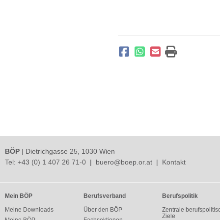
BÖP
| Dietrichgasse 25, 1030 Wien
Tel:
+43 (0) 1 407 26 71-0
|
buero@boep.or.at
|
Kontakt
Mein BÖP
Berufsverband
Berufspolitik
Meine Downloads
Über den BÖP
Zentrale berufspolitis
Ziele