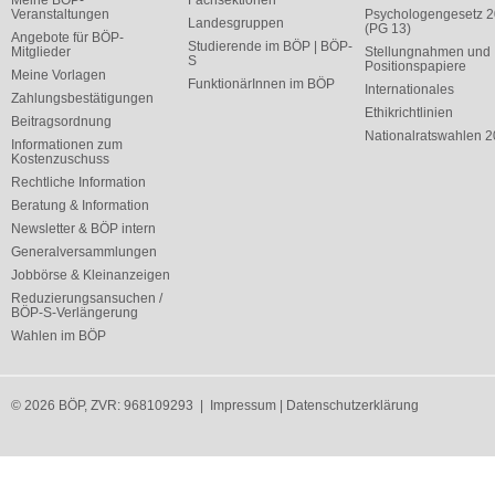
Meine BÖP-
Fachsektionen
Veranstaltungen
Psychologengesetz 
Landesgruppen
(PG 13)
Angebote für BÖP-
Studierende im BÖP | BÖP-
Mitglieder
Stellungnahmen und
S
Positionspapiere
Meine Vorlagen
FunktionärInnen im BÖP
Internationales
Zahlungsbestätigungen
Ethikrichtlinien
Beitragsordnung
Nationalratswahlen 
Informationen zum
Kostenzuschuss
Rechtliche Information
Beratung & Information
Newsletter & BÖP intern
Generalversammlungen
Jobbörse & Kleinanzeigen
Reduzierungsansuchen /
BÖP-S-Verlängerung
Wahlen im BÖP
© 2026 BÖP, ZVR: 968109293 |
Impressum
|
Datenschutzerklärung