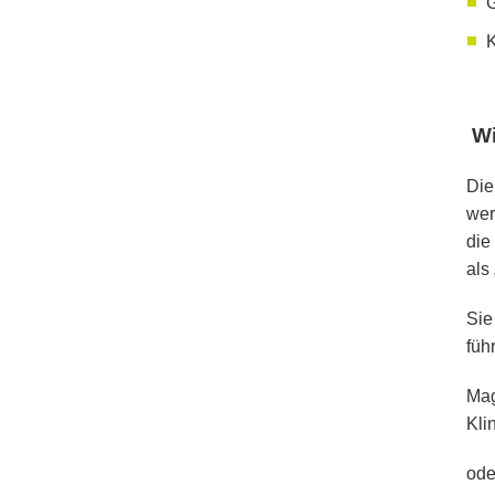
G
K
​ 
Die
wer
die
als
Sie
führ
Ma
Kli
ode