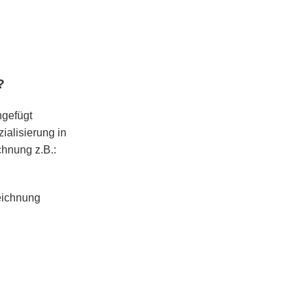
​
ngefügt
ialisierung in
chnung z.B.:
eichnung