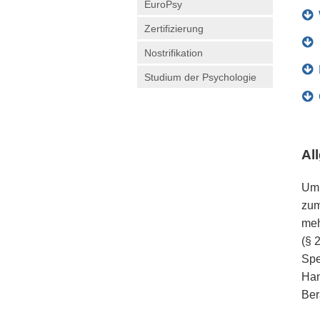
EuroPsy
Zertifizierung
Nostrifikation
Studium der Psychologie
Al
Um 
zum
meh
(§ 
Spe
Han
Ber