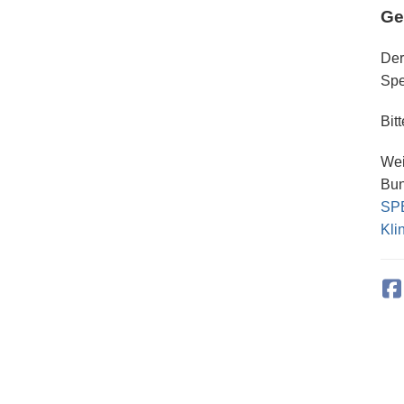
Ge
Der
Spe
Bit
Wei
Bun
SPE
Kli