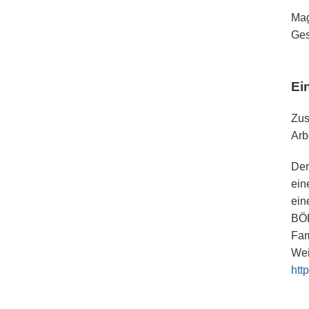
Mag
Ges
Ei
Zus
Arb
Der
ein
ein
BÖP
Fam
Wei
htt