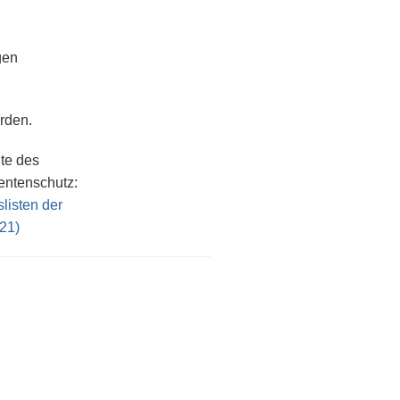
gen
rden.
ite des
entenschutz:
listen der
21)