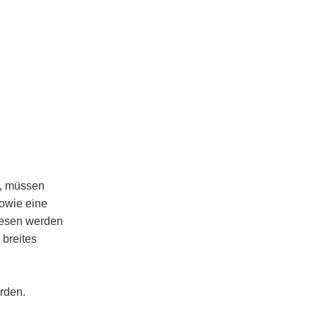
n, müssen
sowie eine
iesen werden
 breites
rden.