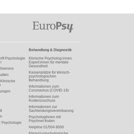
Behandlung & Diagnostik
rift Psychologie
Klinische Psycholog:innen.
h
Expert:innen für mentale
Gesundheit
llservice
Kassenplätze für klinisch-
halten
psychologischen
Behandlung
Klinische
e
Informationen zum
Coronavirus (COVID-19)
rungen
Informationen zum
Kostenzuschuss
Informationen zur
ng
Sachleistungsvereinbarung
on
PsychologInnen mit
Psychnet finden
r Psychologie
Helpline 01/504 8000
Klinisch-psychologische