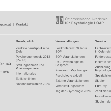
p.or.at
|
Kontakt
Berufspolitik
Veranstaltungen
Service
Zentrale berufspolitische
Festkonferenz 70 Jahre
Fachzeitsch
Ziele
BÖP
in Österreic
Psychologengesetz 2013
BÖP-Veranstaltungen
Folderbeste
(PG 13)
PiG - Psychologie im
Inserate sc
ÖP | BÖP-
Stellungnahmen und
Gespräch
Ausbildung 
Positionspapiere
Kunstraum Psychologie
Psychologi
 im BÖP
Internationales
Psychologie aktuell
Spezialisie
Ethikrichtlinien
Externe Veranstaltungen
Studien
Nationalratswahlen 2024
Veranstaltungsarchiv
EuroPsy
Tag der Psychologie 2026
Zertifizieru
Nostrifikati
Studium de