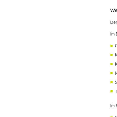
We
Der
Im 
G
K
K
N
Im 