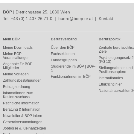
BÖP
| Dietrichgasse 25, 1030 Wien
Tel:
+43 (0) 1 407 26 71-0
|
buero@boep.or.at
|
Kontakt
Mein BÖP
Berufsverband
Berufspolitik
Meine Downloads
Über den BÖP
Zentrale berufspolitis
Ziele
Meine BÖP-
Fachsektionen
Veranstaltungen
Psychologengesetz 
Landesgruppen
(PG 13)
Angebote für BÖP-
Studierende im BÖP | BÖP-
Mitglieder
Stellungnahmen und
S
Positionspapiere
Meine Vorlagen
FunktionärInnen im BÖP
Internationales
Zahlungsbestätigungen
Ethikrichtlinien
Beitragsordnung
Nationalratswahlen 
Informationen zum
Kostenzuschuss
Rechtliche Information
Beratung & Information
Newsletter & BÖP intern
Generalversammlungen
Jobbörse & Kleinanzeigen