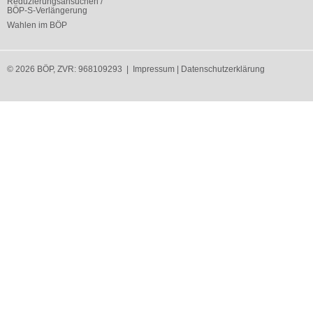
Reduzierungsansuchen /
BÖP-S-Verlängerung
Wahlen im BÖP
© 2026 BÖP, ZVR: 968109293 |
Impressum
|
Datenschutzerklärung