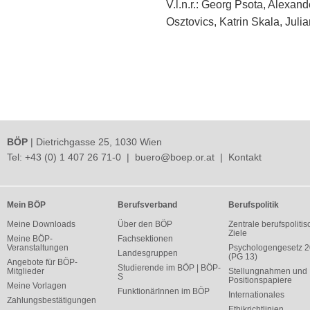
V.l.n.r.: Georg Psota, Alexan
Osztovics, Katrin Skala, Juli
BÖP
| Dietrichgasse 25, 1030 Wien
Tel:
+43 (0) 1 407 26 71-0
|
buero@boep.or.at
|
Kontakt
Mein BÖP
Berufsverband
Berufspolitik
Meine Downloads
Über den BÖP
Zentrale berufspolitis
Ziele
Meine BÖP-
Fachsektionen
Veranstaltungen
Psychologengesetz 
Landesgruppen
(PG 13)
Angebote für BÖP-
Studierende im BÖP | BÖP-
Mitglieder
Stellungnahmen und
S
Positionspapiere
Meine Vorlagen
FunktionärInnen im BÖP
Internationales
Zahlungsbestätigungen
Ethikrichtlinien