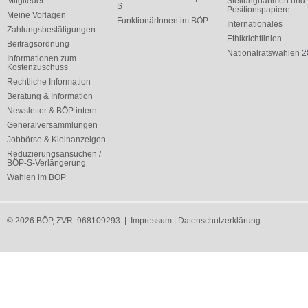
Mitglieder
Stellungnahmen und
S
Positionspapiere
Meine Vorlagen
FunktionärInnen im BÖP
Internationales
Zahlungsbestätigungen
Ethikrichtlinien
Beitragsordnung
Nationalratswahlen 
Informationen zum
Kostenzuschuss
Rechtliche Information
Beratung & Information
Newsletter & BÖP intern
Generalversammlungen
Jobbörse & Kleinanzeigen
Reduzierungsansuchen /
BÖP-S-Verlängerung
Wahlen im BÖP
© 2026 BÖP, ZVR: 968109293 |
Impressum
|
Datenschutzerklärung