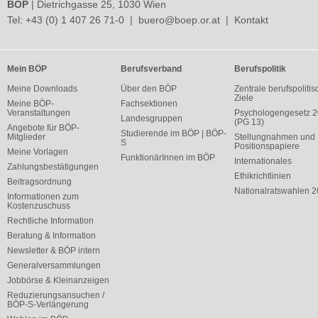
BÖP
| Dietrichgasse 25, 1030 Wien
Tel:
+43 (0) 1 407 26 71-0
|
buero@boep.or.at
|
Kontakt
Mein BÖP
Berufsverband
Berufspolitik
Meine Downloads
Über den BÖP
Zentrale berufspolitis
Ziele
Meine BÖP-
Fachsektionen
Veranstaltungen
Psychologengesetz 
Landesgruppen
(PG 13)
Angebote für BÖP-
Studierende im BÖP | BÖP-
Mitglieder
Stellungnahmen und
S
Positionspapiere
Meine Vorlagen
FunktionärInnen im BÖP
Internationales
Zahlungsbestätigungen
Ethikrichtlinien
Beitragsordnung
Nationalratswahlen 
Informationen zum
Kostenzuschuss
Rechtliche Information
Beratung & Information
Newsletter & BÖP intern
Generalversammlungen
Jobbörse & Kleinanzeigen
Reduzierungsansuchen /
BÖP-S-Verlängerung