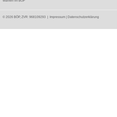
Wahlen im BÖP
© 2026 BÖP, ZVR: 968109293 |
Impressum
|
Datenschutzerklärung