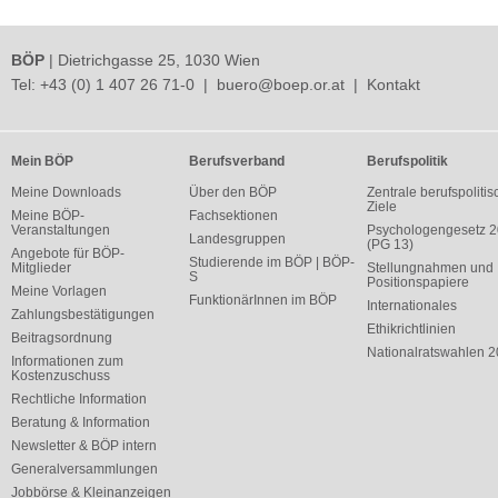
BÖP
| Dietrichgasse 25, 1030 Wien
Tel:
+43 (0) 1 407 26 71-0
|
buero@boep.or.at
|
Kontakt
Mein BÖP
Berufsverband
Berufspolitik
Meine Downloads
Über den BÖP
Zentrale berufspolitis
Ziele
Meine BÖP-
Fachsektionen
Veranstaltungen
Psychologengesetz 
Landesgruppen
(PG 13)
Angebote für BÖP-
Studierende im BÖP | BÖP-
Mitglieder
Stellungnahmen und
S
Positionspapiere
Meine Vorlagen
FunktionärInnen im BÖP
Internationales
Zahlungsbestätigungen
Ethikrichtlinien
Beitragsordnung
Nationalratswahlen 
Informationen zum
Kostenzuschuss
Rechtliche Information
Beratung & Information
Newsletter & BÖP intern
Generalversammlungen
Jobbörse & Kleinanzeigen