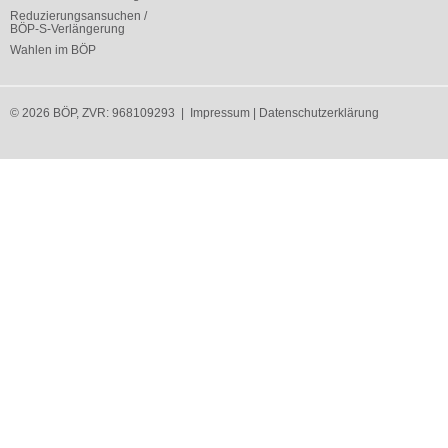
Reduzierungsansuchen /
BÖP-S-Verlängerung
Wahlen im BÖP
© 2026 BÖP, ZVR: 968109293 |
Impressum
|
Datenschutzerklärung