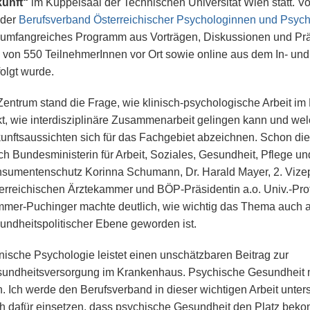
unft“
im Kuppelsaal der Technischen Universität Wien statt. Vo
 der
Berufsverband Österreichischer Psychologinnen und Psyc
 umfangreiches Programm aus Vorträgen, Diskussionen und Prä
 von 550 TeilnehmerInnen vor Ort sowie online aus dem In- un
folgt wurde.
Zentrum stand die Frage, wie klinisch-psychologische Arbeit i
kt, wie interdisziplinäre Zusammenarbeit gelingen kann und we
unftsaussichten sich für das Fachgebiet abzeichnen. Schon die
ch Bundesministerin für Arbeit, Soziales, Gesundheit, Pflege un
sumentenschutz Korinna Schumann, Dr. Harald Mayer, 2. Vizep
erreichischen Ärztekammer und BÖP-Präsidentin a.o. Univ.-Prof
mer-Puchinger machte deutlich, wie wichtig das Thema auch a
undheitspolitischer Ebene geworden ist.
inische Psychologie leistet einen unschätzbaren Beitrag zur
undheitsversorgung im Krankenhaus. Psychische Gesundheit 
n. Ich werde den Berufsverband in dieser wichtigen Arbeit unter
h dafür einsetzen, dass psychische Gesundheit den Platz beko