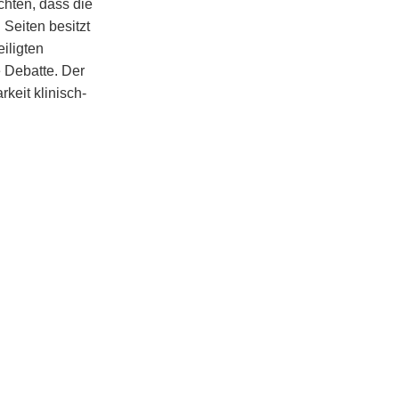
chten, dass die
Seiten besitzt
iligten
 Debatte. Der
keit klinisch-