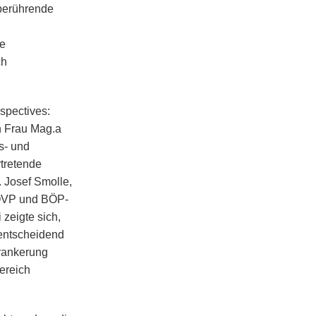
 berührende
ie
ch
spectives:
en Frau Mag.a
s- und
rtretende
. Josef Smolle,
 ÖVP und BÖP-
 zeigte sich,
 entscheidend
erankerung
ereich