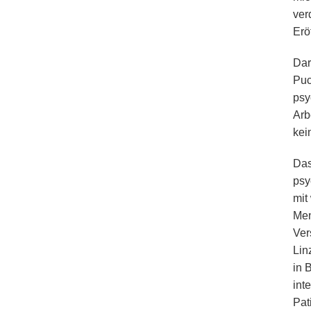
ver
Erö
Dar
Puc
psy
Arb
kei
Das
psy
mit
Men
Ver
Lin
in 
int
Pat