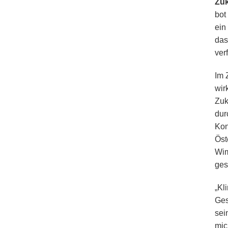
Zuk
bot
ein
das
ver
Im 
wir
Zuk
dur
Kon
Öst
Wim
ges
„Kl
Ges
sei
mic