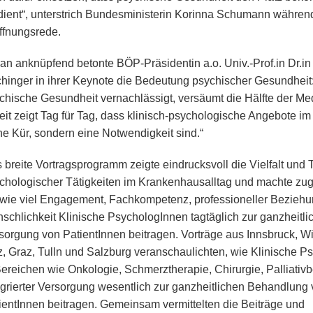
dient“, unterstrich Bundesministerin Korinna Schumann während
ffnungsrede.
an anknüpfend betonte BÖP-Präsidentin a.o. Univ.-Prof.in Dr.i
hinger in ihrer Keynote die Bedeutung psychischer Gesundheit:
chische Gesundheit vernachlässigt, versäumt die Hälfte der Me
eit zeigt Tag für Tag, dass klinisch-psychologische Angebote 
ne Kür, sondern eine Notwendigkeit sind.“
 breite Vortragsprogramm zeigte eindrucksvoll die Vielfalt und T
chologischer Tätigkeiten im Krankenhausalltag und machte zugl
 wie viel Engagement, Fachkompetenz, professioneller Bezieh
schlichkeit Klinische PsychologInnen tagtäglich zur ganzheitli
sorgung von PatientInnen beitragen. Vorträge aus Innsbruck, Wi
z, Graz, Tulln und Salzburg veranschaulichten, wie Klinische 
Bereichen wie Onkologie, Schmerztherapie, Chirurgie, Palliativ
egrierter Versorgung wesentlich zur ganzheitlichen Behandlung
ientInnen beitragen. Gemeinsam vermittelten die Beiträge und