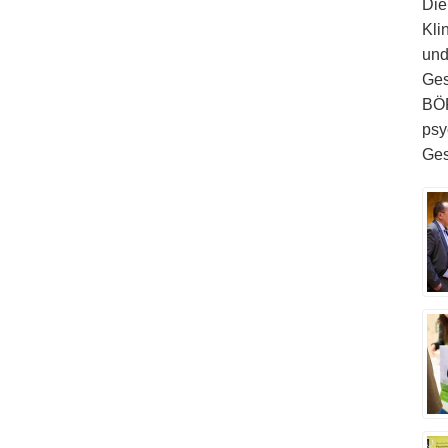
Die
Kli
und
Ges
BÖP
psy
Ges