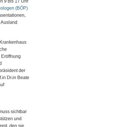
n 9 bis 17 Uhr
hologen (BÖP)
sentationen,
d Ausland
m Krankenhaus
lche
 Eröffnung
d
räsident der
.in Dr.in Beate
uf
muss sichtbar
stützen und
mmt, den sie