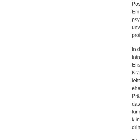
Pos
Ein
psy
unv
pro
In 
Int
Eli
Kra
lei
ehe
Prä
das
für
kli
dri