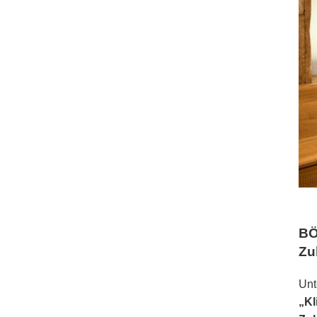
BÖ
Zu
Unt
„Kl