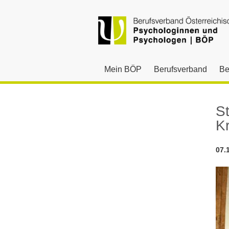
Mein BÖP
Berufsverband
Be
St
K
07.