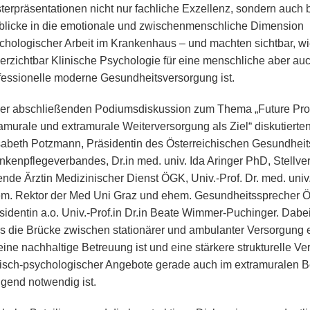
terpräsentationen nicht nur fachliche Exzellenz, sondern auch
blicke in die emotionale und zwischenmenschliche Dimension
chologischer Arbeit im Krankenhaus – und machten sichtbar, w
erzichtbar Klinische Psychologie für eine menschliche aber au
fessionelle moderne Gesundheitsversorgung ist.
der abschließenden Podiumsdiskussion zum Thema „Future Pro
ramurale und extramurale Weiterversorgung als Ziel“ diskutiert
sabeth Potzmann, Präsidentin des Österreichischen Gesundheit
nkenpflegeverbandes, Dr.in med. univ. Ida Aringer PhD, Stellve
tende Ärztin Medizinischer Dienst ÖGK, Univ.-Prof. Dr. med. univ
m. Rektor der Med Uni Graz und ehem. Gesundheitssprecher
sidentin a.o. Univ.-Prof.in Dr.in Beate Wimmer-Puchinger. Dabei
s die Brücke zwischen stationärer und ambulanter Versorgung
 eine nachhaltige Betreuung ist und eine stärkere strukturelle V
nisch-psychologischer Angebote gerade auch im extramuralen B
ngend notwendig ist.