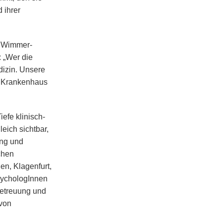
 ihrer
n Wimmer-
 „Wer die
dizin. Unsere
im Krankenhaus
iefe klinisch-
eich sichtbar,
ung und
chen
en, Klagenfurt,
PsychologInnen
betreuung und
 von