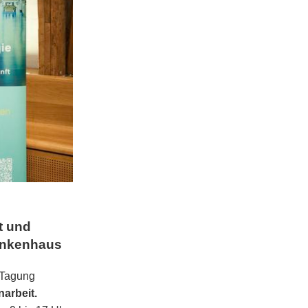
t und
rankenhaus
 Tagung
arbeit.