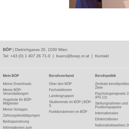
BÖP
| Dietrichgasse 25, 1030 Wien
Tel:
+43 (0) 1 407 26 71-0
|
buero@boep.or.at
|
Kontakt
Mein BÖP
Berufsverband
Berufspolitik
Meine Downloads
Über den BÖP
Zentrale berufspolitis
Ziele
Meine BÖP-
Fachsektionen
Veranstaltungen
Psychologengesetz 
Landesgruppen
(PG 13)
Angebote für BÖP-
Studierende im BÖP | BÖP-
Mitglieder
Stellungnahmen und
S
Positionspapiere
Meine Vorlagen
FunktionärInnen im BÖP
Internationales
Zahlungsbestätigungen
Ethikrichtlinien
Beitragsordnung
Nationalratswahlen 
Informationen zum