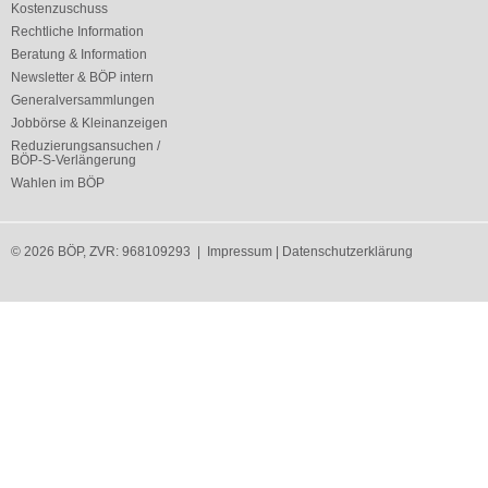
Kostenzuschuss
Rechtliche Information
Beratung & Information
Newsletter & BÖP intern
Generalversammlungen
Jobbörse & Kleinanzeigen
Reduzierungsansuchen /
BÖP-S-Verlängerung
Wahlen im BÖP
© 2026 BÖP, ZVR: 968109293 |
Impressum
|
Datenschutzerklärung