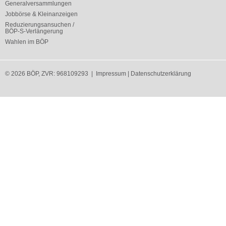
Generalversammlungen
Jobbörse & Kleinanzeigen
Reduzierungsansuchen /
BÖP-S-Verlängerung
Wahlen im BÖP
© 2026 BÖP, ZVR: 968109293 |
Impressum
|
Datenschutzerklärung