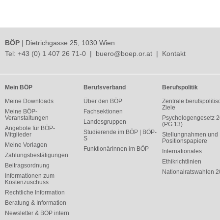
BÖP
| Dietrichgasse 25, 1030 Wien
Tel:
+43 (0) 1 407 26 71-0
|
buero@boep.or.at
|
Kontakt
Mein BÖP
Berufsverband
Berufspolitik
Meine Downloads
Über den BÖP
Zentrale berufspolitis
Ziele
Meine BÖP-
Fachsektionen
Veranstaltungen
Psychologengesetz 
Landesgruppen
(PG 13)
Angebote für BÖP-
Studierende im BÖP | BÖP-
Mitglieder
Stellungnahmen und
S
Positionspapiere
Meine Vorlagen
FunktionärInnen im BÖP
Internationales
Zahlungsbestätigungen
Ethikrichtlinien
Beitragsordnung
Nationalratswahlen 
Informationen zum
Kostenzuschuss
Rechtliche Information
Beratung & Information
Newsletter & BÖP intern