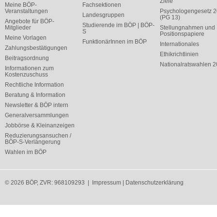
Ziele
Meine BÖP-
Fachsektionen
Veranstaltungen
Psychologengesetz 
Landesgruppen
(PG 13)
Angebote für BÖP-
Studierende im BÖP | BÖP-
Mitglieder
Stellungnahmen und
S
Positionspapiere
Meine Vorlagen
FunktionärInnen im BÖP
Internationales
Zahlungsbestätigungen
Ethikrichtlinien
Beitragsordnung
Nationalratswahlen 
Informationen zum
Kostenzuschuss
Rechtliche Information
Beratung & Information
Newsletter & BÖP intern
Generalversammlungen
Jobbörse & Kleinanzeigen
Reduzierungsansuchen /
BÖP-S-Verlängerung
Wahlen im BÖP
© 2026 BÖP, ZVR: 968109293 |
Impressum
|
Datenschutzerklärung