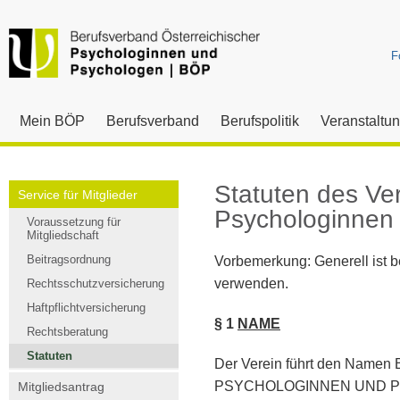
F
Mein BÖP
Berufsverband
Berufspolitik
Veranstaltu
Statuten des Ve
Service für Mitglieder
Psychologinnen
Voraussetzung für
Mitgliedschaft
Beitragsordnung
Vorbemerkung: Generell ist 
verwenden.
Rechtsschutzversicherung
Haftpflichtversicherung
§ 1
NAME
Rechtsberatung
Statuten
Der Verein führt den N
PSYCHOLOGINNEN UND P
Mitgliedsantrag