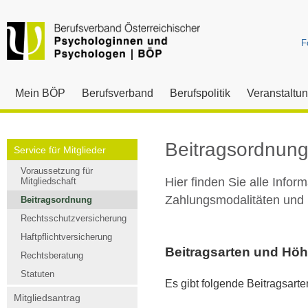
F
Mein BÖP
Berufsverband
Berufspolitik
Veranstaltu
Beitragsordnun
Service für Mitglieder
Voraussetzung für
Hier finden Sie alle Infor
Mitgliedschaft
Zahlungsmodalitäten und F
Beitragsordnung
Rechtsschutzversicherung
Haftpflichtversicherung
Beitragsarten und Hö
Rechtsberatung
Statuten
Es gibt folgende Beitragsarte
Mitgliedsantrag