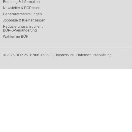
Beratung & Information
Newsletter & BÖP intern
Generalversammlungen
Jobbörse & Kleinanzeigen
Reduzierungsansuchen /
BÖP-S-Verlängerung
Wahlen im BÖP
© 2026 BÖP, ZVR: 968109293 |
Impressum
|
Datenschutzerklärung