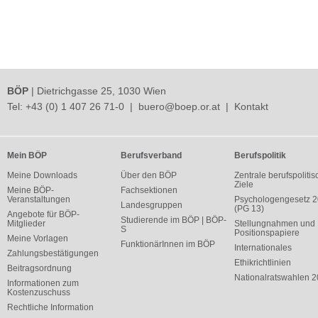
BÖP
| Dietrichgasse 25, 1030 Wien
Tel:
+43 (0) 1 407 26 71-0
|
buero@boep.or.at
|
Kontakt
Mein BÖP
Berufsverband
Berufspolitik
Meine Downloads
Über den BÖP
Zentrale berufspolitis
Ziele
Meine BÖP-
Fachsektionen
Veranstaltungen
Psychologengesetz 
Landesgruppen
(PG 13)
Angebote für BÖP-
Studierende im BÖP | BÖP-
Mitglieder
Stellungnahmen und
S
Positionspapiere
Meine Vorlagen
FunktionärInnen im BÖP
Internationales
Zahlungsbestätigungen
Ethikrichtlinien
Beitragsordnung
Nationalratswahlen 
Informationen zum
Kostenzuschuss
Rechtliche Information