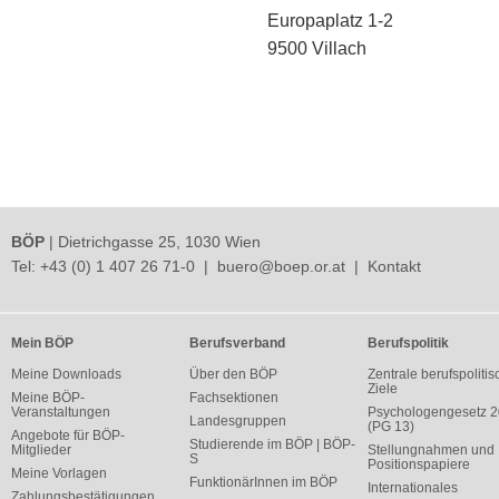
Europaplatz 1-2
9500 Villach
BÖP
| Dietrichgasse 25, 1030 Wien
Tel:
+43 (0) 1 407 26 71-0
|
buero@boep.or.at
|
Kontakt
Mein BÖP
Berufsverband
Berufspolitik
Meine Downloads
Über den BÖP
Zentrale berufspolitis
Ziele
Meine BÖP-
Fachsektionen
Veranstaltungen
Psychologengesetz 
Landesgruppen
(PG 13)
Angebote für BÖP-
Studierende im BÖP | BÖP-
Mitglieder
Stellungnahmen und
S
Positionspapiere
Meine Vorlagen
FunktionärInnen im BÖP
Internationales
Zahlungsbestätigungen