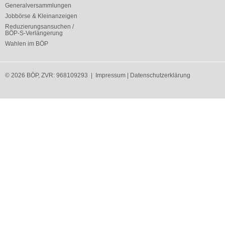
Generalversammlungen
Jobbörse & Kleinanzeigen
Reduzierungsansuchen /
BÖP-S-Verlängerung
Wahlen im BÖP
© 2026 BÖP, ZVR: 968109293 |
Impressum
|
Datenschutzerklärung