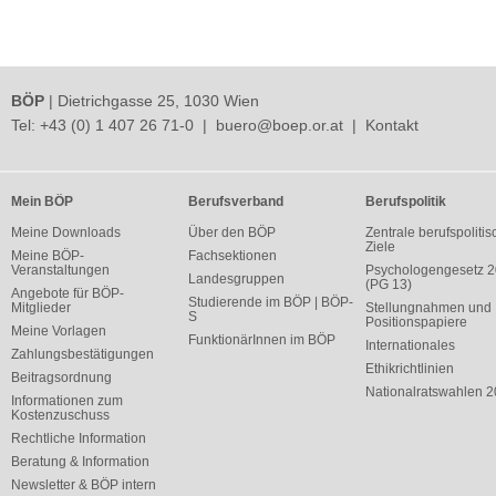
BÖP
| Dietrichgasse 25, 1030 Wien
Tel:
+43 (0) 1 407 26 71-0
|
buero@boep.or.at
|
Kontakt
Mein BÖP
Berufsverband
Berufspolitik
Meine Downloads
Über den BÖP
Zentrale berufspolitis
Ziele
Meine BÖP-
Fachsektionen
Veranstaltungen
Psychologengesetz 
Landesgruppen
(PG 13)
Angebote für BÖP-
Studierende im BÖP | BÖP-
Mitglieder
Stellungnahmen und
S
Positionspapiere
Meine Vorlagen
FunktionärInnen im BÖP
Internationales
Zahlungsbestätigungen
Ethikrichtlinien
Beitragsordnung
Nationalratswahlen 
Informationen zum
Kostenzuschuss
Rechtliche Information
Beratung & Information
Newsletter & BÖP intern