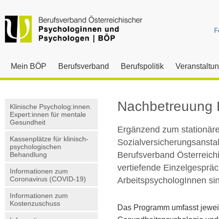
F
Mein BÖP
Berufsverband
Berufspolitik
Veranstaltu
Nachbetreuung 
Klinische Psycholog:innen.
Expert:innen für mentale
Gesundheit
Ergänzend zum stationäre
Kassenplätze für klinisch-
Sozialversicherungsanstal
psychologischen
Berufsverband Österreich
Behandlung
vertiefende Einzelgesprä
Informationen zum
Coronavirus (COVID-19)
ArbeitspsychologInnen si
Informationen zum
Kostenzuschuss
Das Programm umfasst jeweil