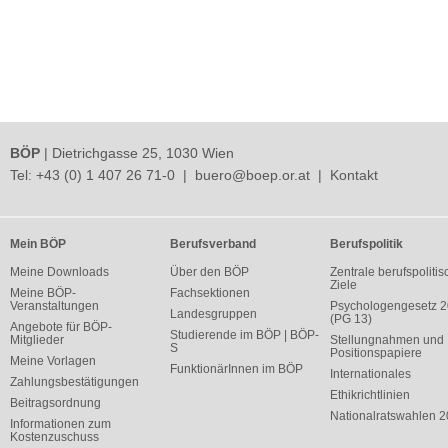
BÖP
| Dietrichgasse 25, 1030 Wien
Tel:
+43 (0) 1 407 26 71-0
|
buero@boep.or.at
|
Kontakt
Mein BÖP
Berufsverband
Berufspolitik
Meine Downloads
Über den BÖP
Zentrale berufspolitis
Ziele
Meine BÖP-
Fachsektionen
Veranstaltungen
Psychologengesetz 
Landesgruppen
(PG 13)
Angebote für BÖP-
Studierende im BÖP | BÖP-
Mitglieder
Stellungnahmen und
S
Positionspapiere
Meine Vorlagen
FunktionärInnen im BÖP
Internationales
Zahlungsbestätigungen
Ethikrichtlinien
Beitragsordnung
Nationalratswahlen 
Informationen zum
Kostenzuschuss