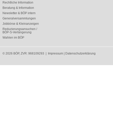
Rechtliche Information
Beratung & Information
Newsletter & BÖP intern
Generalversammlungen
Jobbörse & Kleinanzeigen
Reduzierungsansuchen /
BÖP-S-Verlängerung
Wahlen im BÖP
© 2026 BÖP, ZVR: 968109293 |
Impressum
|
Datenschutzerklärung