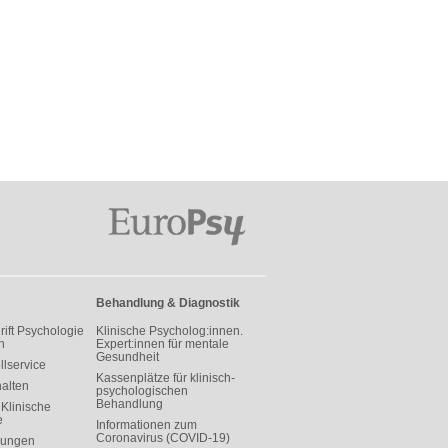
Behandlung & Diagnostik
rift Psychologie
Klinische Psycholog:innen.
h
Expert:innen für mentale
Gesundheit
llservice
Kassenplätze für klinisch-
halten
psychologischen
Behandlung
Klinische
e
Informationen zum
Coronavirus (COVID-19)
rungen