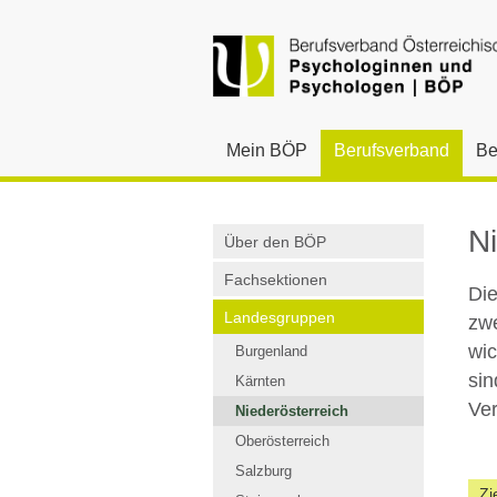
Mein BÖP
Berufsverband
Be
Ni
Über den BÖP
Fachsektionen
Die
Landesgruppen
zwe
wic
Burgenland
sin
Kärnten
Ver
Niederösterreich
Oberösterreich
Salzburg
Zi