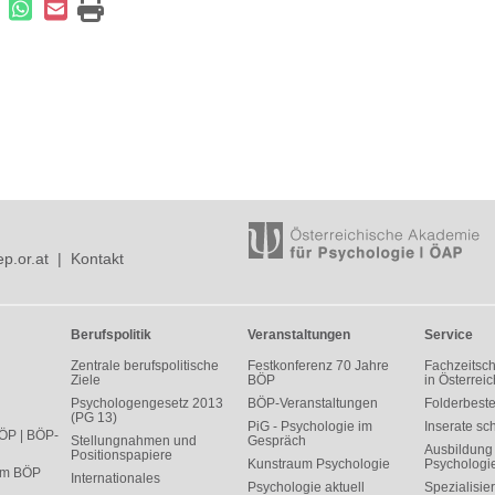
p.or.at
|
Kontakt
Berufspolitik
Veranstaltungen
Service
Zentrale berufspolitische
Festkonferenz 70 Jahre
Fachzeitsch
Ziele
BÖP
in Österreic
Psychologengesetz 2013
BÖP-Veranstaltungen
Folderbeste
(PG 13)
PiG - Psychologie im
Inserate sc
ÖP | BÖP-
Stellungnahmen und
Gespräch
Ausbildung 
Positionspapiere
Kunstraum Psychologie
Psychologi
 im BÖP
Internationales
Psychologie aktuell
Spezialisie