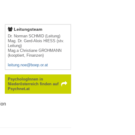
Leitungsteam
Dr. Norman SCHMID (Leitung)
Mag. Dr. Gerd-Alois HIESS (stv.
Leitung)
Mag.a Christiane GROHMANN
(kooptiert, Finanzen)
leitung.noe@boep.or.at
PsychologInnen in
Niederösterreich finden auf
Psychnet.at
ion