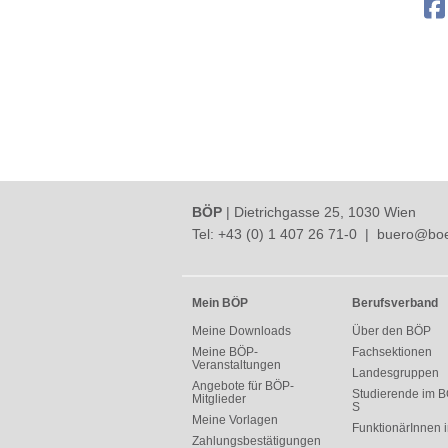
BÖP
| Dietrichgasse 25, 1030 Wien
Tel:
+43 (0) 1 407 26 71-0
|
buero@boe
Mein BÖP
Berufsverband
Meine Downloads
Über den BÖP
Meine BÖP-
Fachsektionen
Veranstaltungen
Landesgruppen
Angebote für BÖP-
Studierende im B
Mitglieder
S
Meine Vorlagen
FunktionärInnen
Zahlungsbestätigungen